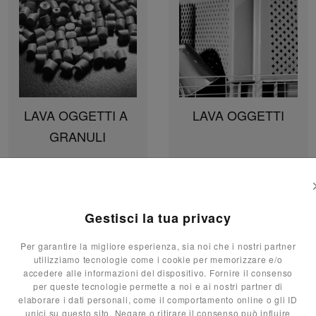
LAVA OGGETTI A 
LAVA OGGETTI
GRANULI
Gestisci la tua privacy
Per garantire la migliore esperienza, sia noi che i nostri partner
TTACI
SU 
utilizziamo tecnologie come i cookie per memorizzare e/o
accedere alle informazioni del dispositivo. Fornire il consenso
Cognome
per queste tecnologie permette a noi e ai nostri partner di
elaborare i dati personali, come il comportamento online o gli ID
unici su questo sito. Negare o ritirare il consenso può influire