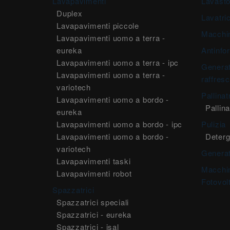
Lavapavimenti
Lavasto
Duplex
Lavatric
Lavapavimenti piccole
Macchi
Lavapavimenti uomo a terra -
eureka
Antinfor
Lavapavimenti uomo a terra - ipc
Generat
Lavapavimenti uomo a terra -
raffresc
variotech
Pallinat
Lavapavimenti uomo a bordo -
Pallina
eureka
Lavapavimenti uomo a bordo - ipc
Pulizia
Lavapavimenti uomo a bordo -
Deterg
variotech
Generat
Lavapavimenti taski
Macchin
Lavapavimenti robot
Fotovolt
Spazzatrici
Spazzatrici speciali
Spazzatrici - eureka
Spazzatrici - isal