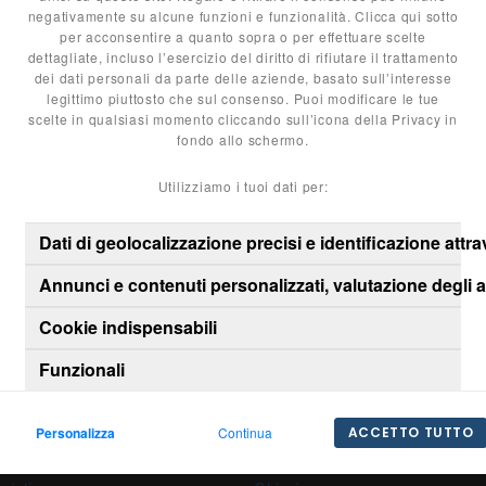
negativamente su alcune funzioni e funzionalità. Clicca qui sotto
Telefono
per acconsentire a quanto sopra o per effettuare scelte
Non hai trovato
dettagliate, incluso l’esercizio del diritto di rifiutare il trattamento
Richiedi la macchina 
dei dati personali da parte delle aziende, basato sull’interesse
legittimo piuttosto che sul consenso. Puoi modificare le tue
scelte in qualsiasi momento cliccando sull’icona della Privacy in
fondo allo schermo.
Utilizziamo i tuoi dati per:
Dati di geolocalizzazione precisi e identificazione attr
Annunci e contenuti personalizzati, valutazione degli 
A
C
Cookie indispensabili
Funzionali
Personalizza
Continua
ACCETTO TUTTO