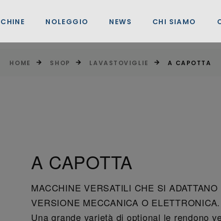
CHINE
NOLEGGIO
NEWS
CHI SIAMO
HOME
SHOP
LAVASTOVIGLIE
A CAPOTTA
A CAPOTTA
MACCHINE VERSATILI CHE SI ADATTANO A
VERSIONE MECCANICA O ELETTRONICA.
Una grande varietà di optional le rendono ver