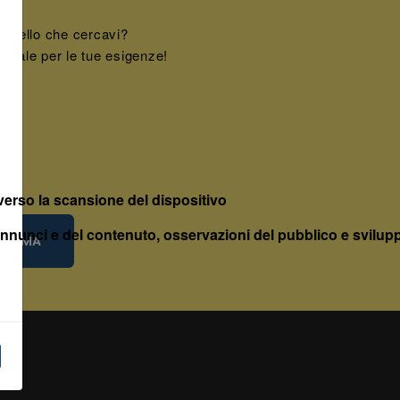
 quello che cercavi?
ideale per le tue esigenze!
averso la scansione del dispositivo
annunci e del contenuto, osservazioni del pubblico e svilupp
HIAMA