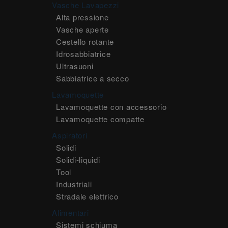
Vasche Lavapezzi
Alta pressione
Vasche aperte
Cestello rotante
Idrosabbiatrice
Ultrasuoni
Sabbiatrice a secco
Lavamoquette
Lavamoquette con accessorio
Lavamoquette compatte
Aspiratori
Solidi
Solidi-liquidi
Tool
Industriali
Stradale elettrico
Alimentari
Sistemi schiuma