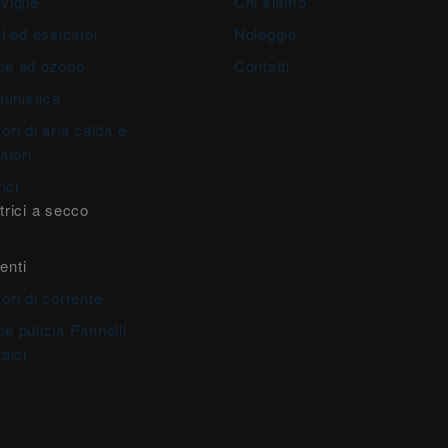
viglie
Chi siamo
i ed essicatoi
Noleggio
ne ad ozono
Contatti
tunistica
ori di aria calda e
atori
rici
trici a secco
enti
ori di corrente
e pulizia Pannelli
aici