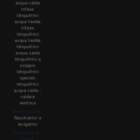
acqua calda
trifase
Idropulitrici
acqua fredda
trifase
Idropulitrici
acqua fredda
Idropulitrici
acqua calda
Idropulitrici a
scoppio
Idropulitrici
speciali
Idropulitrici
acqua calda -
caldaia
elettrica
Monospazzole
Raschiatrici e
levigatrici
Generatori di
vapore