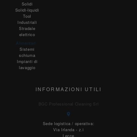
Solidi
Solidi-liquidi
Tool
Industriali
Stradale
elettrico
Alimentari
Sistemi
schiuma
Impianti di
lavaggio
INFORMAZIONI UTILI
BGC Professional Cleaning Srl
Sede logistica / operativa:
Via Irlanda - z.i
Lecce