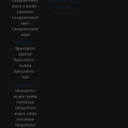
Lavapavimenti
Macchine pulizia
uomo a bordo -
Pannelli
variotech
Fotovoltaici
Lavapavimenti
taski
Lavapavimenti
robot
Spazzatrici
Spazzatrici
speciali
Spazzatrici -
eureka
Spazzatrici -
isal
Idropulitrici
Idropulitrici
acqua fredda
monofase
Idropulitrici
acqua calda
monofase
Idropulitrici