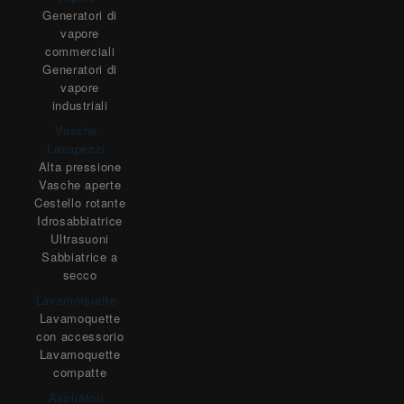
Generatori di
vapore
commerciali
Generatori di
vapore
industriali
Vasche
Lavapezzi
Alta pressione
Vasche aperte
Cestello rotante
Idrosabbiatrice
Ultrasuoni
Sabbiatrice a
secco
Lavamoquette
Lavamoquette
con accessorio
Lavamoquette
compatte
Aspiratori