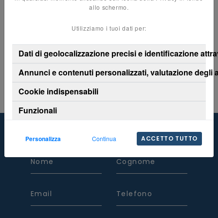
allo schermo.
Utilizziamo i tuoi dati per:
AS 400
Dati di geolocalizzazione precisi e identificazione attr
Annunci e contenuti personalizzati, valutazione degli 
Cookie indispensabili
Funzionali
Personalizza
Continua
ACCETTO TUTTO
CONTATTACI
Nome
Cognome
Email
Telefono