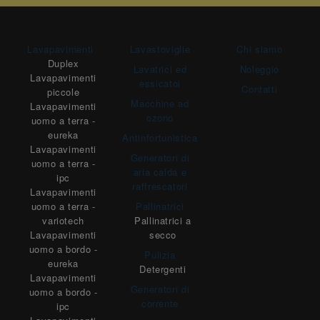
Lavapavimenti
Lavastoviglie
Chi siamo
Duplex
Lavatrici ed
Noleggio
Lavapavimenti
essicatoi
Contatti
piccole
Macchine ad
Lavapavimenti
ozono
uomo a terra -
eureka
Antinfortunistica
Lavapavimenti
Generatori di
uomo a terra -
aria calda e
ipc
raffrescatori
Lavapavimenti
uomo a terra -
Pallinatrici
variotech
Pallinatrici a
Lavapavimenti
secco
uomo a bordo -
Pulizia
eureka
Detergenti
Lavapavimenti
Generatori di
uomo a bordo -
corrente
ipc