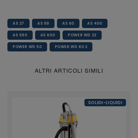
AS 27
AS 59
AS 60
AS 400
AS 590
AS 600
POWER WD 22
POWER WD 50
POWER WD 80.2
ALTRI ARTICOLI SIMILI
SOLIDI-LIQUIDI