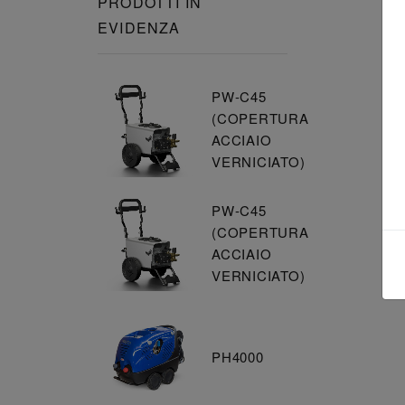
PRODOTTI IN
EVIDENZA
PW-C45
(COPERTURA
ACCIAIO
VERNICIATO)
PW-C45
(COPERTURA
ACCIAIO
VERNICIATO)
PH4000