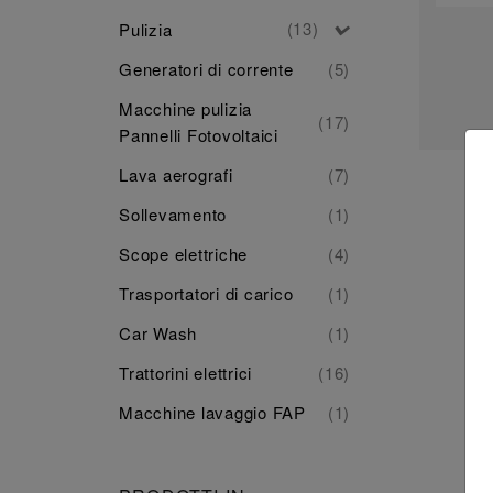
(13)
Pulizia
Generatori di corrente
(5)
Macchine pulizia
(17)
Pannelli Fotovoltaici
Lava aerografi
(7)
Sollevamento
(1)
Scope elettriche
(4)
Trasportatori di carico
(1)
Car Wash
(1)
Trattorini elettrici
(16)
Macchine lavaggio FAP
(1)