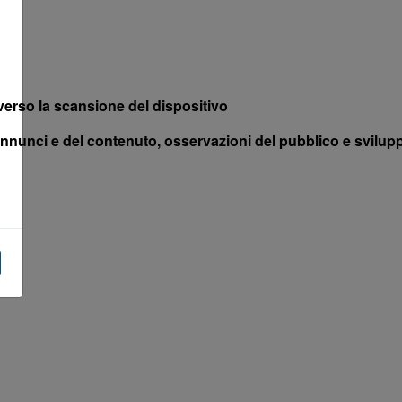
averso la scansione del dispositivo
annunci e del contenuto, osservazioni del pubblico e svilupp