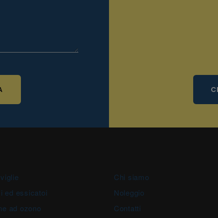
A
C
viglie
Chi siamo
i ed essicatoi
Noleggio
ne ad ozono
Contatti