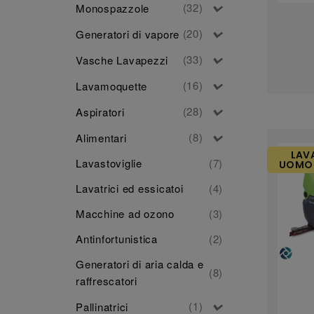
(32)
Monospazzole
(20)
Generatori di vapore
(33)
Vasche Lavapezzi
(16)
Lavamoquette
(28)
Aspiratori
(8)
Alimentari
LAV
Lavastoviglie
(7)
UOMO 
Lavatrici ed essicatoi
(4)
Macchine ad ozono
(3)
Antinfortunistica
(2)
Generatori di aria calda e
(8)
raffrescatori
(1)
Pallinatrici