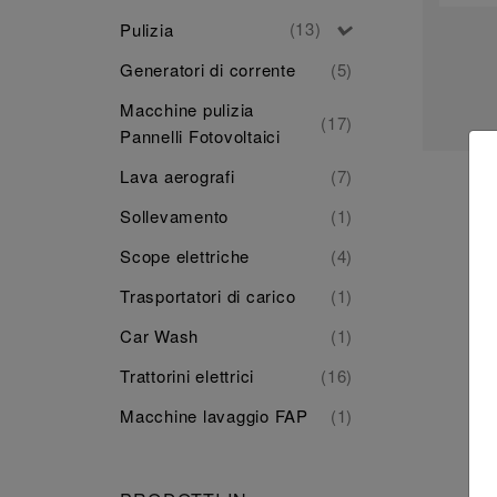
(13)
Pulizia
Generatori di corrente
(5)
Macchine pulizia
(17)
Pannelli Fotovoltaici
Lava aerografi
(7)
Sollevamento
(1)
Scope elettriche
(4)
Trasportatori di carico
(1)
Car Wash
(1)
Trattorini elettrici
(16)
Macchine lavaggio FAP
(1)