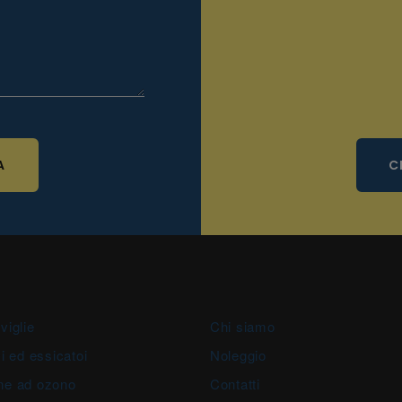
A
C
viglie
Chi siamo
i ed essicatoi
Noleggio
ne ad ozono
Contatti