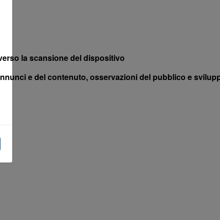
averso la scansione del dispositivo
annunci e del contenuto, osservazioni del pubblico e svilupp