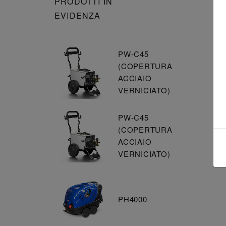
PRODOTTI IN
EVIDENZA
PW-C45
(COPERTURA
ACCIAIO
VERNICIATO)
PW-C45
(COPERTURA
ACCIAIO
VERNICIATO)
PH4000