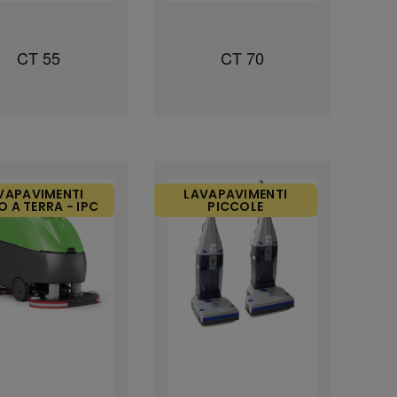
CT 55
CT 70
VAPAVIMENTI
LAVAPAVIMENTI
 A TERRA - IPC
PICCOLE