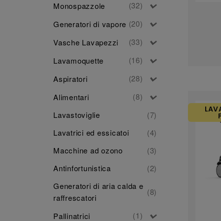
(32)
Monospazzole
(20)
Generatori di vapore
(33)
Vasche Lavapezzi
(16)
Lavamoquette
(28)
Aspiratori
(8)
Alimentari
LAV
Lavastoviglie
(7)
Lavatrici ed essicatoi
(4)
Macchine ad ozono
(3)
Antinfortunistica
(2)
Generatori di aria calda e
(8)
raffrescatori
(1)
Pallinatrici